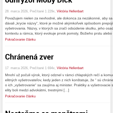
28. marca 2026, Prečítané 1 229x,
Viktória Hellenbart
Považujem nielen za nevhodné, ale dokonca za nezákonné, aby sa 
dávali „krycie názvy“, ktoré je možné akýmkoľvek spôsobom prepoj
vyšetrovania. Názvy, v ktorých sa zračí odsúdenie skutku, jeho os
kontextu a rámca, ktorý evokuje prvok pomsty, Božieho prstu alebo
Pokračovanie článku
Chránená zver
17. marca 2026, Prečítané 1 694x,
Viktória Hellenbart
Mnohí už počuli výrok, ktorý odznel v rámci chlapských rečí a kom
elitných vyšetrovateľov, kedy jeden z nich konštatuje, že “ sú chrá
o ich „vyšetrovanie“ sa zaujíma aj minister. Praktiky a vyšetrovacie 
elity boli medzi advokátmi, trestnými […]
Pokračovanie článku