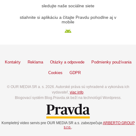
sledujte naše sociálne siete
stiahnite si aplikáciu a čítajte Pravdu pohodlne aj v
mobile
Kontakty
Reklama
Otázky a odpovede
Podmienky používania
Cookies
GDPR
© OUR MEDIA SR a. s. 2026. Autorské práva sú vyhradené a vykonáva ich
vydavateľ,
viac info
.
Blogovací systém Blog.Pravda.sk beží na technológií Wordpress.
Kompletný video servis pre OUR MEDIA SR a.s. zabezpečuje
ARBERTO GROUP
s.r.o.
.