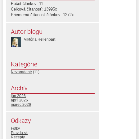
Počet článkov: 11
Celková čítanosť: 13995x
Priemerná čítanosť článkov: 1272x
Autor blogu
Viktória Hellenbart
Kategórie
Nezaradené
(11)
Archív
jún 2026
apríl 2026
marec 2026
Odkazy
Fotky
Pravda.sk
Recepty