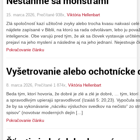
Nestaňme sa monštrami
15. marca 2026, Prečítané 938x,
Viktória Hellenbart
Zlá spoločnosť kazí užitočné zvyky alebo trocha kvasu nakvasí celé
nájdete zapísané v Biblii, na ktorú sa rada odvolávam, lebo ju pova
inteligencie. Obe varujú pred tým, že ak sa človek vystavuje určitém
prejaví na jeho myslení a následne aj na jeho jednaní. Nejestvuje čl
Pokračovanie článku
Vyšetrovanie alebo ochotnícke 
8. marca 2026, Prečítané 1 874x,
Viktória Hellenbart
Beda tým, ktorí hovoria, že dobré je zlé a zlé je dobré, … tým, ktor
a spravodlivým upierajú spravodlivosť (Izaiáš 5: 20,23). Vypočula s
že by sa vykonávanie „nácviku výsluchov svedkov na nečisto“ zo stra
spisov“ (novotvar moderných dejín […]
Pokračovanie článku