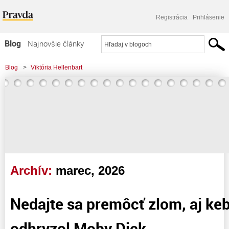
Registrácia
Prihlásenie
Blog
Najnovšie články
Najčítanejšie články
Blog
>
Viktória Hellenbart
Najkomentovanejšie články
Zoznam blogov
Komerčné blogy
Archív:
marec, 2026
Nedajte sa premôcť zlom, aj k
odhryzol Moby Dick